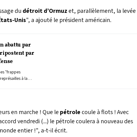
assage du
détroit d’Ormuz
et, parallèlement, la levée
tats-Unis
", a ajouté le président américain.
n abattu par
s ripostent par
fense
des "frappes
représailles à la
pache américain près
Commandement central
t (Centcom).
urs en marche ! Que le
pétrole
coule à flots ! Avec
'accord vendredi (...) le pétrole coulera à nouveau des
onde entier !", a-t-il écrit.