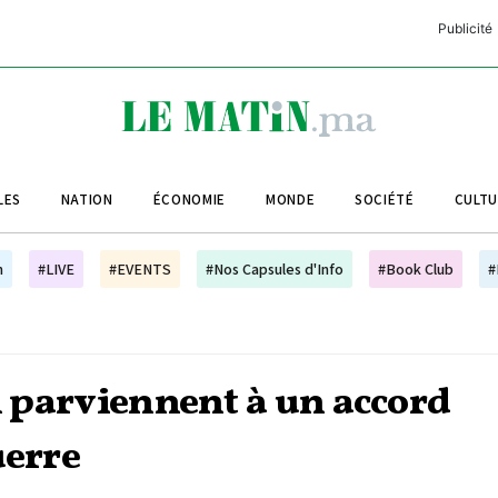
Publicité
C
L
A
LES
NATION
ÉCONOMIE
MONDE
SOCIÉTÉ
CULT
L
L
h
#LIVE
#EVENTS
#Nos Capsules d'Info
#Book Club
#
L
M
M
an parviennent à un accord
B
uerre