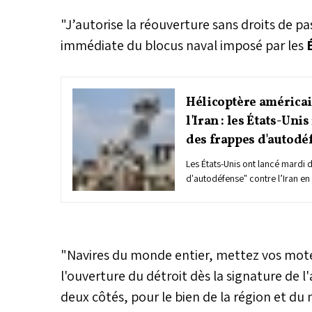
"J’autorise la réouverture sans droits de p
immédiate du blocus naval imposé par les
É
Hélicoptère américai
l'Iran : les États-Uni
des frappes d'autodé
Les États-Unis ont lancé mardi 
d'autodéfense" contre l’Iran en 
destruction d'un hélicoptère A
du détroit d'Ormuz, selon le 
américain pour le Moyen-Orien
"Navires du monde entier, mettez vos mote
l'ouverture du détroit dès la signature de l
deux côtés, pour le bien de la région et du m