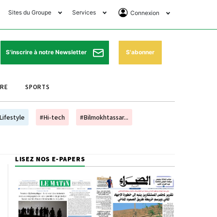
Sites du Groupe
Services
Connexion
lub Avantages
Horaires de prières
Se Connecter
e Matin Sports
Pharmacies de garde
Abonnement
S'abonner
S'inscrire à notre Newsletter
ssahraa
Météo
Archives ePaper
URE
SPORTS
e Matin Store
Programme TV
e Matin Annonces
Cinéma
Lifestyle
#Hi-tech
#Bilmokhtassar...
es Imprimeries du
Horaires de train
atin
Bourse
LISEZ NOS E-PAPERS
orocco Today Forum
ookclub