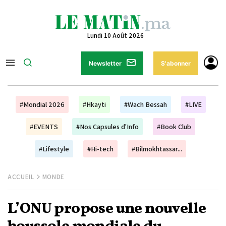
Lundi 10 Août 2026
Newsletter
S'abonner
#Mondial 2026
#Hkayti
#Wach Bessah
#LIVE
#EVENTS
#Nos Capsules d'Info
#Book Club
#Lifestyle
#Hi-tech
#Bilmokhtassar...
ACCUEIL
MONDE
L’ONU propose une nouvelle