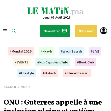
Jeudi 06 Août 2026
Newsletter
S'abonner
#Mondial 2026
#Hkayti
#Wach Bessah
#LIVE
#EVENTS
#Nos Capsules d'Info
#Book Club
#Lifestyle
#Hi-tech
#Bilmokhtassar...
ACCUEIL
MONDE
ONU : Guterres appelle à une