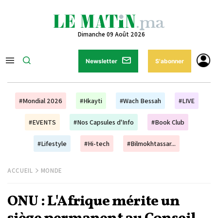
Dimanche 09 Août 2026
Newsletter
S'abonner
#Mondial 2026
#Hkayti
#Wach Bessah
#LIVE
#EVENTS
#Nos Capsules d'Info
#Book Club
#Lifestyle
#Hi-tech
#Bilmokhtassar...
ACCUEIL
MONDE
ONU : L'Afrique mérite un