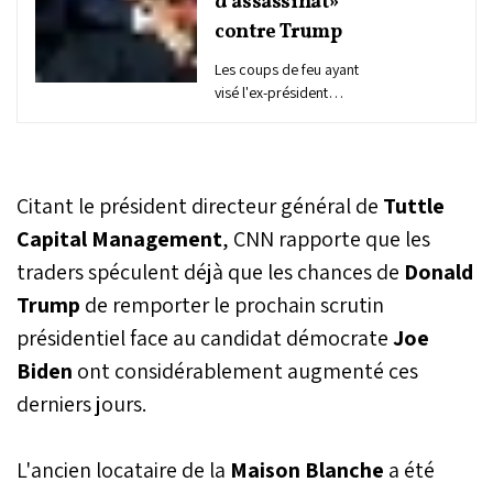
d’assassinat»
contre Trump
Les coups de feu ayant
visé l'ex-président
américain, Donald Trump,
samedi lors d’un meeting
en Pennsylvanie, étaient
une « tentative
Citant le président directeur général de
Tuttle
d’assassinat », a confirmé
le FBI en assurant être
Capital Management
, CNN rapporte que les
proche d’identifier
traders spéculent déjà que les chances de
Donald
l’assaillant abattu sur les
Trump
de remporter le prochain scrutin
lieux.
présidentiel face au candidat démocrate
Joe
Biden
ont considérablement augmenté ces
derniers jours.
L'ancien locataire de la
Maison Blanche
a été