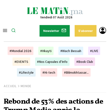
Vendredi 07 Août 2026
Newsletter
S'abonner
#Mondial 2026
#Hkayti
#Wach Bessah
#LIVE
#EVENTS
#Nos Capsules d'Info
#Book Club
#Lifestyle
#Hi-tech
#Bilmokhtassar...
ACCUEIL
MONDE
Rebond de 53% des actions de