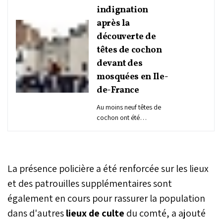
indignation
après la
découverte de
têtes de cochon
devant des
mosquées en Ile-
de-France
Au moins neuf têtes de
cochon ont été
découvertes mardi devant
des mosquées à Paris et
en région parisienne, un
acte qui a suscité
La présence policière a été renforcée sur les lieux
l'indignation jusqu'au
sommet de l'Etat, le
et des patrouilles supplémentaires sont
président Emmanuel
également en cours pour rassurer la population
Macron apportant son
dans d'autres
lieux de culte
soutien à la communauté
du comté, a ajouté
musulmane.