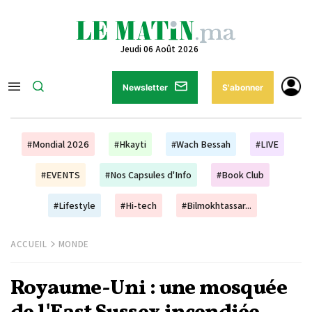
Jeudi 06 Août 2026
Newsletter
S'abonner
#Mondial 2026
#Hkayti
#Wach Bessah
#LIVE
#EVENTS
#Nos Capsules d'Info
#Book Club
#Lifestyle
#Hi-tech
#Bilmokhtassar...
ACCUEIL
MONDE
Royaume-Uni : une mosquée