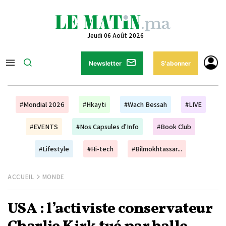
Jeudi 06 Août 2026
Newsletter
S'abonner
#Mondial 2026
#Hkayti
#Wach Bessah
#LIVE
#EVENTS
#Nos Capsules d'Info
#Book Club
#Lifestyle
#Hi-tech
#Bilmokhtassar...
ACCUEIL
MONDE
USA : l’activiste conservateur