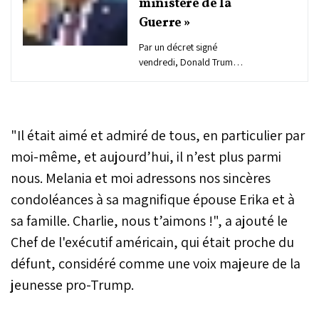
ministère de la
Guerre »
Par un décret signé
vendredi, Donald Trump a
autorisé l’usage officiel du
terme « Département de la
Guerre » en tant que titre
secondaire pour le
"Il était aimé et admiré de tous, en particulier par
Département de la
Défense. Une décision
moi-même, et aujourd’hui, il n’est plus parmi
symbolique qui, selon lui,
nous. Melania et moi adressons nos sincères
reflète la force militaire
condoléances à sa magnifique épouse Erika et à
des États-Unis et marque
une nouvelle rupture avec
sa famille. Charlie, nous t’aimons !", a ajouté le
l’héritage institutionnel
Chef de l'exécutif américain, qui était proche du
d’après-guerre.
défunt, considéré comme une voix majeure de la
jeunesse pro-Trump.