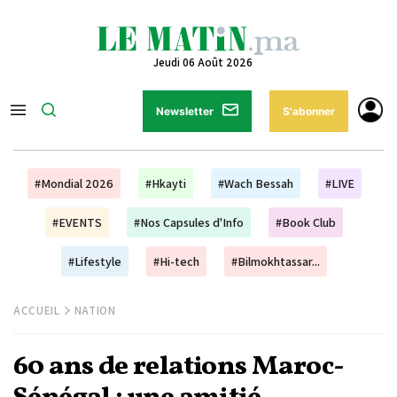
Jeudi 06 Août 2026
Newsletter
S'abonner
#Mondial 2026
#Hkayti
#Wach Bessah
#LIVE
#EVENTS
#Nos Capsules d'Info
#Book Club
#Lifestyle
#Hi-tech
#Bilmokhtassar...
ACCUEIL
NATION
60 ans de relations Maroc-