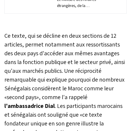
étrangères, de la
Coopération africaine et
des Marocains résidant à
l’étranger, M. Nasser
Bourita, a reçu, lundi à
Ce texte, qui se décline en deux sections de 12
Rabat, la ministre
sénégalaise de
articles, permet notamment aux ressortissants
l'Intégration africaine et
des deux pays d'accéder aux mêmes avantages
des Affaires étrangères,
dans la fonction publique et le secteur privé, ainsi
Mme Yassine Fall,
porteuse d’un message
qu'aux marchés publics. Une réciprocité
écrit à Sa Majesté le Roi
remarquable qui explique pourquoi de nombreux
Mohammed VI du
Président de la
Sénégalais considèrent le Maroc comme leur
République du Sénégal, M.
«second pays», comme l'a rappelé
Bassirou Diomaye Faye.
l'ambassadrice Dial
. Les participants marocains
et sénégalais ont souligné que «ce texte
fondateur unique en son genre illustre la