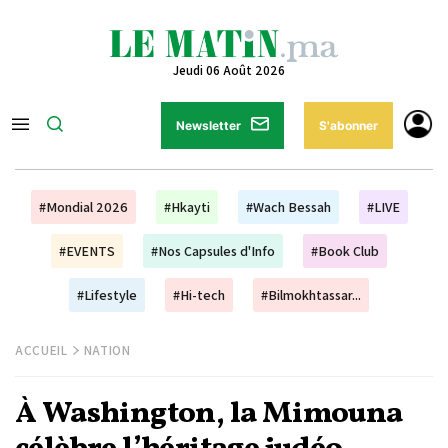
Jeudi 06 Août 2026
Newsletter
S'abonner
#Mondial 2026
#Hkayti
#Wach Bessah
#LIVE
#EVENTS
#Nos Capsules d'Info
#Book Club
#Lifestyle
#Hi-tech
#Bilmokhtassar...
ACCUEIL
NATION
À Washington, la Mimouna