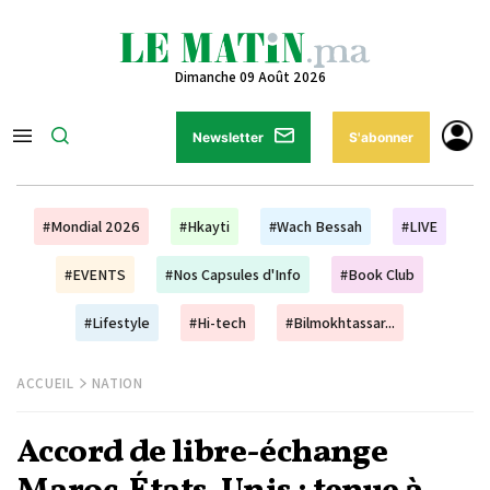
Dimanche 09 Août 2026
Newsletter
S'abonner
#Mondial 2026
#Hkayti
#Wach Bessah
#LIVE
#EVENTS
#Nos Capsules d'Info
#Book Club
#Lifestyle
#Hi-tech
#Bilmokhtassar...
ACCUEIL
NATION
Accord de libre-échange