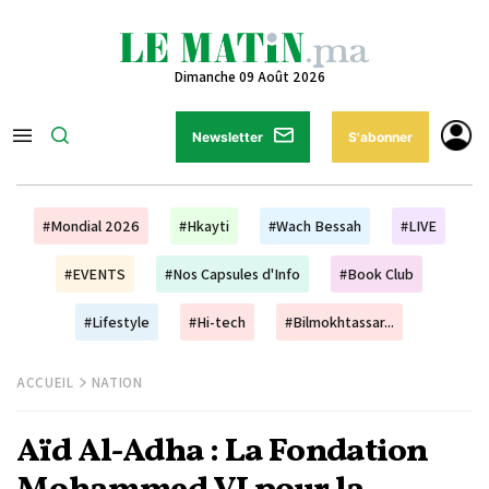
Dimanche 09 Août 2026
Newsletter
S'abonner
#Mondial 2026
#Hkayti
#Wach Bessah
#LIVE
#EVENTS
#Nos Capsules d'Info
#Book Club
#Lifestyle
#Hi-tech
#Bilmokhtassar...
ACCUEIL
NATION
Aïd Al-Adha : La Fondation