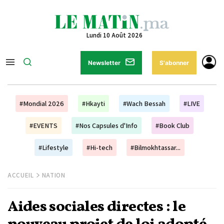
Lundi 10 Août 2026
Newsletter
S'abonner
#Mondial 2026
#Hkayti
#Wach Bessah
#LIVE
#EVENTS
#Nos Capsules d'Info
#Book Club
#Lifestyle
#Hi-tech
#Bilmokhtassar...
ACCUEIL
NATION
Aides sociales directes : le