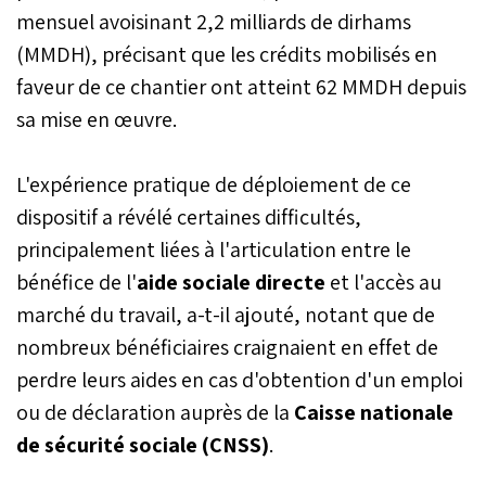
vigueur du dispositif en
mensuel avoisinant 2,2 milliards de dirhams
2023 : la crainte, chez les
(MMDH), précisant que les crédits mobilisés en
familles bénéficiaires, de
perdre immédiatement
faveur de ce chantier ont atteint 62 MMDH depuis
leur soutien dès qu'elles
sa mise en œuvre.
accèdent à un emploi
déclaré. Pour lever ce
frein, le projet introduit
L'expérience pratique de déploiement de ce
deux mesures
dispositif a révélé certaines difficultés,
complémentaires, une
prime mensuelle
principalement liées à l'articulation entre le
exceptionnelle au profit
bénéfice de l'
aide sociale directe
et l'accès au
des ménages devenus
inéligibles après leur
marché du travail, a-t-il ajouté, notant que de
déclaration à la sécurité
nombreux bénéficiaires craignaient en effet de
sociale du secteur privé,
et la suppression du délai
perdre leurs aides en cas d'obtention d'un emploi
d'attente de douze mois
ou de déclaration auprès de la
Caisse nationale
pour reprendre le
de sécurité sociale (CNSS)
bénéfice des aides en cas
.
de perte d'emploi. La
gestion de ce nouveau