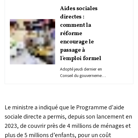
Aides sociales
directes :
comment la
réforme
encourage le
passage à
l'emploi formel
Adopté jeudi dernier en
Conseil du gouvernement,
le projet de loi n°41.26
modifie et complète la loi
n°58.23 relative au régime
des Aides sociales
Le ministre a indiqué que le Programme d'aide
directes. Présenté par le
ministre délégué chargé
sociale directe a permis, depuis son lancement en
du Budget, le texte entend
2023, de couvrir près de 4 millions de ménages et
corriger un effet pervers
plus de 5 millions d’enfants, pour un coût
révélé depuis l'entrée en