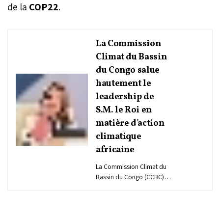
de la
COP22
.
La Commission
Climat du Bassin
du Congo salue
hautement le
leadership de
S.M. le Roi en
matière d'action
climatique
africaine
La Commission Climat du
Bassin du Congo (CCBC) a
hautement salué,
dimanche à Nairobi, le
leadership visionnaire de
Sa Majesté le Roi