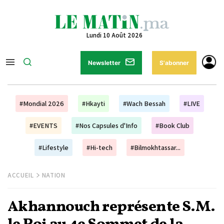
Lundi 10 Août 2026
Newsletter
S'abonner
#Mondial 2026
#Hkayti
#Wach Bessah
#LIVE
#EVENTS
#Nos Capsules d'Info
#Book Club
#Lifestyle
#Hi-tech
#Bilmokhtassar...
ACCUEIL
NATION
Akhannouch représente S.M.