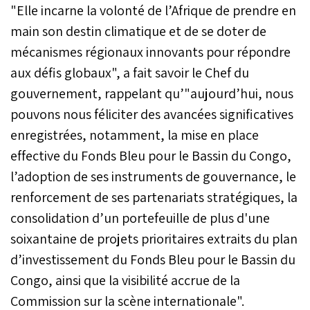
"Elle incarne la volonté de l’Afrique de prendre en
Mohammed VI en matière
d'action climatique
main son destin climatique et de se doter de
africaine, mettant en avant
mécanismes régionaux innovants pour répondre
les efforts du Souverain en
aux défis globaux", a fait savoir le Chef du
faveur de la coopération
Sud-Sud et de la
gouvernement, rappelant qu’"aujourd’hui, nous
mobilisation africaine face
pouvons nous féliciter des avancées significatives
aux défis du changement
climatique.
enregistrées, notamment, la mise en place
effective du Fonds Bleu pour le Bassin du Congo,
l’adoption de ses instruments de gouvernance, le
renforcement de ses partenariats stratégiques, la
consolidation d’un portefeuille de plus d'une
soixantaine de projets prioritaires extraits du plan
d’investissement du Fonds Bleu pour le Bassin du
Congo, ainsi que la visibilité accrue de la
Commission sur la scène internationale".