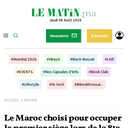
Jeudi 06 Août 2026
Newsletter
S'abonner
#Mondial 2026
#Hkayti
#Wach Bessah
#LIVE
#EVENTS
#Nos Capsules d'Info
#Book Club
#Lifestyle
#Hi-tech
#Bilmokhtassar...
ACCUEIL
NATION
Le Maroc choisi pour occuper