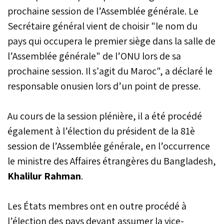
prochaine session de l’Assemblée générale. Le
(PBC). Lors de cette
rencontre, M. Hilale a
Secrétaire général vient de choisir "le nom du
informé le Secrétaire
pays qui occupera le premier siège dans la salle de
général des activités de la
présidence marocaine de
l’Assemblée générale" de l’ONU lors de sa
la Commission et lui a fait
prochaine session. Il s'agit du Maroc", a déclaré le
part des résultats des
récents efforts déployés
responsable onusien lors d’un point de presse.
sur le terrain en faveur de
la consolidation de la paix.
Au cours de la session plénière, il a été procédé
également à l’élection du président de la 81è
session de l’Assemblée générale, en l’occurrence
le ministre des Affaires étrangères du Bangladesh,
Khalilur Rahman
.
Les États membres ont en outre procédé à
l’élection des pays devant assumer la vice-