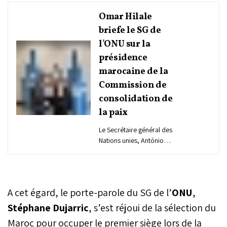
Omar Hilale
briefe le SG de
l'ONU sur la
présidence
marocaine de la
Commission de
consolidation de
la paix
Le Secrétaire général des
Nations unies, António
Guterres, a reçu, lundi à
New York, l'ambassadeur,
représentant permanent
du Maroc auprès de
A cet égard, le porte-parole du SG de l’
ONU
,
l’ONU, Omar Hilale, en sa
qualité de président de la
Stéphane Dujarric
, s’est réjoui de la sélection du
Commission de
Maroc pour occuper le premier siège lors de la
consolidation de la paix