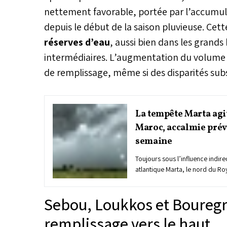
nettement favorable, portée par l’accumul
depuis le début de la saison pluvieuse. Cet
réserves d’eau
, aussi bien dans les grands
intermédiaires. L’augmentation du volume 
de remplissage, même si des disparités subs
La tempête Marta agi
Maroc, accalmie prév
semaine
Toujours sous l’influence indir
atlantique Marta, le nord du R
temps instable marqué par des 
soutenues, des vents parfois fo
Sebou, Loukkos et Bouregre
neige sur les reliefs. Ce systèm
continue d’alimenter un flux hum
remplissage vers le haut
façade nord du pays. Une améli