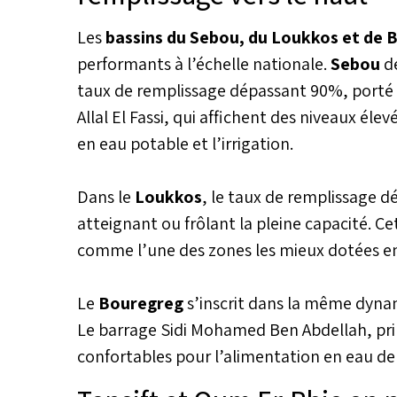
est toutefois attendue à partir
retour à des conditions plus st
Les
bassins du Sebou, du Loukkos et de
sous l’effet d’une remontée de 
performants à l’échelle nationale.
Sebou
d
Açores.
taux de remplissage dépassant 90%, porté 
Allal El Fassi, qui affichent des niveaux él
en eau potable et l’irrigation.
Dans le
Loukkos
, le taux de remplissage 
atteignant ou frôlant la pleine capacité. Ce
comme l’une des zones les mieux dotées en
Le
Bouregreg
s’inscrit dans la même dyna
Le barrage Sidi Mohamed Ben Abdellah, prin
confortables pour l’alimentation en eau de