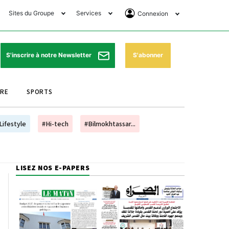
Sites du Groupe
Services
Connexion
lub Avantages
Horaires de prières
Se Connecter
e Matin Sports
Pharmacies de garde
Abonnement
S'abonner
S'inscrire à notre Newsletter
ssahraa
Météo
Archives ePaper
URE
SPORTS
e Matin Store
Programme TV
e Matin Annonces
Cinéma
Lifestyle
#Hi-tech
#Bilmokhtassar...
es Imprimeries du
Horaires de train
atin
Bourse
LISEZ NOS E-PAPERS
orocco Today Forum
ookclub