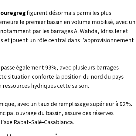
 de mercredi, avec un
ables en fin de semaine
 Bouregreg
figurent désormais parmi les plus
l’anticyclone des
emeure le premier bassin en volume mobilisé, avec un
notamment par les barrages Al Wahda, Idriss Ier et
evés et jouent un rôle central dans l’approvisionnement
dépasse également 93%, avec plusieurs barrages
tte situation conforte la position du nord du pays
 ressources hydriques cette saison.
mique, avec un taux de remplissage supérieur à 92%.
cipal ouvrage du bassin, assure des réserves
 l’axe Rabat-Salé-Casablanca.