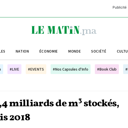
Publicité
C
L
A
LES
NATION
ÉCONOMIE
MONDE
SOCIÉTÉ
CULT
L
L
h
#LIVE
#EVENTS
#Nos Capsules d'Info
#Book Club
#
L
M
M
,4 milliards de m³ stockés,
B
is 2018