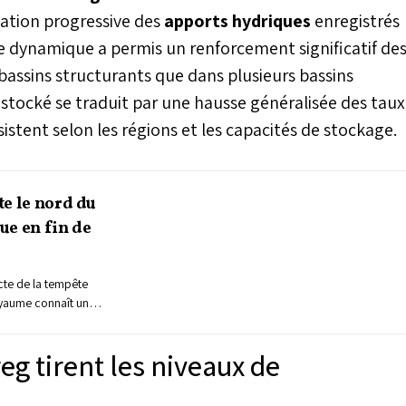
ation progressive des
apports hydriques
enregistrés
te dynamique a permis un renforcement significatif de
 bassins structurants que dans plusieurs bassins
stocké se traduit par une hausse généralisée des taux
istent selon les régions et les capacités de stockage.
te le nord du
ue en fin de
ecte de la tempête
oyaume connaît un
pluies localement
rts et des chutes de
g tirent les niveaux de
e dépressionnaire
ide et froid sur la
oration progressive