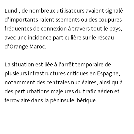
à des niveaux diverses. De
Lundi, de nombreux utilisateurs avaient signalé
nombreuses personnes
ont remarqué des
d’importants ralentissements ou des coupures
lenteurs, voire coupures
fréquentes de connexion à travers tout le pays,
fréquentes de connexion.
avec une incidence particulière sur le réseau
L'opérateur télécom
Orange Maroc vient de
d’Orange Maroc.
confirmer cette
information la reliant aux
pannes de courant
La situation est liée à l’arrêt temporaire de
généralisées en Espagne
plusieurs infrastructures critiques en Espagne,
et au Portugal.
notamment des centrales nucléaires, ainsi qu'à
des perturbations majeures du trafic aérien et
ferroviaire dans la péninsule ibérique.