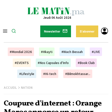
Jeudi 06 Août 2026
Newsletter
S'abonner
#Mondial 2026
#Hkayti
#Wach Bessah
#LIVE
#EVENTS
#Nos Capsules d'Info
#Book Club
#Lifestyle
#Hi-tech
#Bilmokhtassar...
ACCUEIL
NATION
Coupure d'internet : Orange