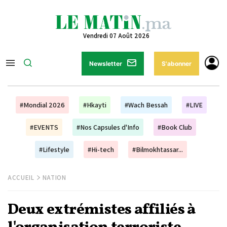
Vendredi 07 Août 2026
Newsletter
S'abonner
#Mondial 2026
#Hkayti
#Wach Bessah
#LIVE
#EVENTS
#Nos Capsules d'Info
#Book Club
#Lifestyle
#Hi-tech
#Bilmokhtassar...
ACCUEIL
NATION
Deux extrémistes affiliés à