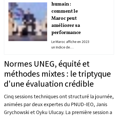
humain :
comment le
Maroc peut
améliorer sa
performance
Le Maroc affiche en 2023
un Indice de
développement humain
(IDH) de 0,710, en
Normes UNEG, équité et
progression, mais
toujours en queue du
méthodes mixtes : le triptyque
peloton des pays arabes à
d'une évaluation crédible
développement humain
élevé. Pour la première
fois, un atelier
Cinq sessions techniques ont structuré la journée,
gouvernemental a réuni
lundi 30 mars 2026 à
animées par deux expertes du PNUD-IEO, Janis
Rabat l'Observatoire
Grychowski et Oyku Ulucay. La première session a
national du