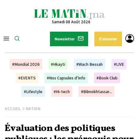
Samedi 08 Août 2026
Newsletter
S'abonner
#Mondial 2026
#Hkayti
#Wach Bessah
#LIVE
#EVENTS
#Nos Capsules d'Info
#Book Club
#Lifestyle
#Hi-tech
#Bilmokhtassar...
ACCUEIL
NATION
Évaluation des politiques