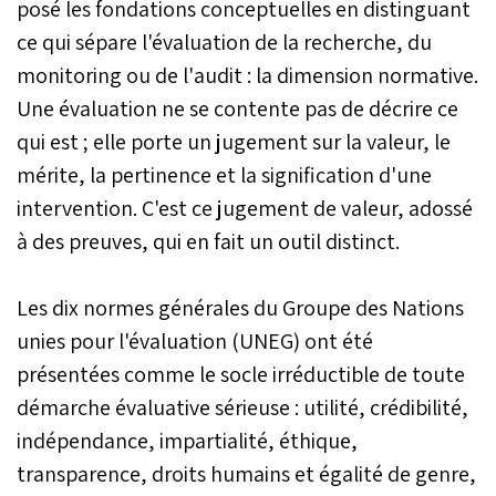
posé les fondations conceptuelles en distinguant
développement humain
(ONDH) et le Bureau du
ce qui sépare l'évaluation de la recherche, du
Rapport mondial sur le
monitoring ou de l'audit : la dimension normative.
développement humain
du PNUD autour d'un
Une évaluation ne se contente pas de décrire ce
objectif inédit :
qui est ; elle porte un jugement sur la valeur, le
décortiquer la mécanique
de l'IDH, identifier les
mérite, la pertinence et la signification d'une
angles morts statistiques
intervention. C'est ce jugement de valeur, adossé
qui pénalisent le Royaume
à des preuves, qui en fait un outil distinct.
et tracer les voies d'un
rattrapage accéléré. Une
démarche qui transforme
Les dix normes générales du Groupe des Nations
un exercice de classement
en acte de gouvernance.
unies pour l'évaluation (UNEG) ont été
présentées comme le socle irréductible de toute
démarche évaluative sérieuse : utilité, crédibilité,
indépendance, impartialité, éthique,
transparence, droits humains et égalité de genre,