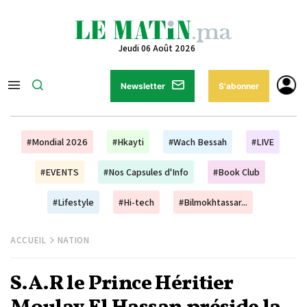
Jeudi 06 Août 2026
Newsletter
S'abonner
#Mondial 2026
#Hkayti
#Wach Bessah
#LIVE
#EVENTS
#Nos Capsules d'Info
#Book Club
#Lifestyle
#Hi-tech
#Bilmokhtassar...
ACCUEIL
NATION
S.A.R le Prince Héritier