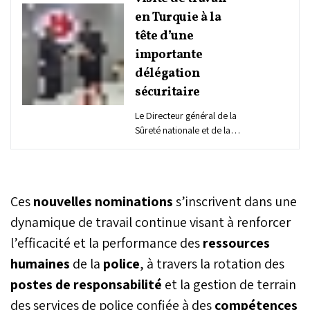
en Turquie à la
tête d’une
importante
délégation
sécuritaire
Le Directeur général de la
Sûreté nationale et de la
Surveillance du territoire,
Abdellatif Hammouchi,
effectue une visite de
travail en République de
Ces
nouvelles nominations
s’inscrivent dans une
Turquie, les 7 et 8 mai, à la
tête d’une importante
dynamique de travail continue visant à renforcer
délégation représentant le
l’efficacité et la performance des
ressources
Pôle de la Direction
humaines
de la
police
générale de la Sûreté
, à travers la rotation des
nationale (DGSN) et de la
postes de responsabilité
et la gestion de terrain
Direction générale de la
des services de police confiée à des
compétences
Surveillance du territoire