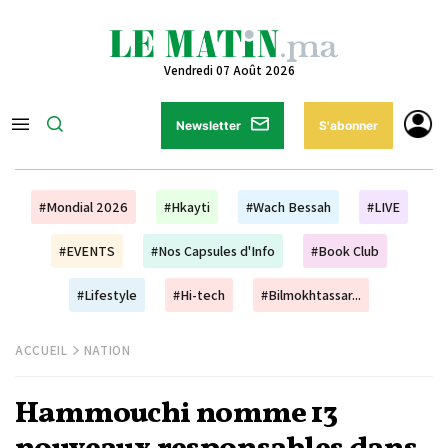
Vendredi 07 Août 2026
Newsletter
S'abonner
#Mondial 2026
#Hkayti
#Wach Bessah
#LIVE
#EVENTS
#Nos Capsules d'Info
#Book Club
#Lifestyle
#Hi-tech
#Bilmokhtassar...
ACCUEIL
NATION
Hammouchi nomme 13