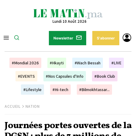
Lundi 10 Août 2026
Newsletter
S'abonner
#Mondial 2026
#Hkayti
#Wach Bessah
#LIVE
#EVENTS
#Nos Capsules d'Info
#Book Club
#Lifestyle
#Hi-tech
#Bilmokhtassar...
ACCUEIL
NATION
Journées portes ouvertes de la