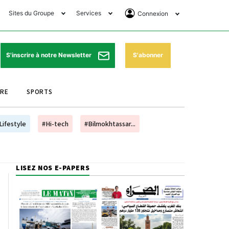
Sites du Groupe
Services
Connexion
lub Avantages
Horaires de prières
Se Connecter
e Matin Sports
Pharmacies de garde
Abonnement
S'abonner
S'inscrire à notre Newsletter
ssahraa
Météo
Archives ePaper
URE
SPORTS
e Matin Store
Programme TV
e Matin Annonces
Cinéma
Lifestyle
#Hi-tech
#Bilmokhtassar...
es Imprimeries du
Horaires de train
atin
Bourse
LISEZ NOS E-PAPERS
orocco Today Forum
ookclub