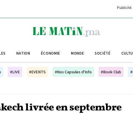
Publicité
C
L
A
LES
NATION
ÉCONOMIE
MONDE
SOCIÉTÉ
CULT
L
L
h
#LIVE
#EVENTS
#Nos Capsules d'Info
#Book Club
#
L
M
M
kech livrée en septembre
B