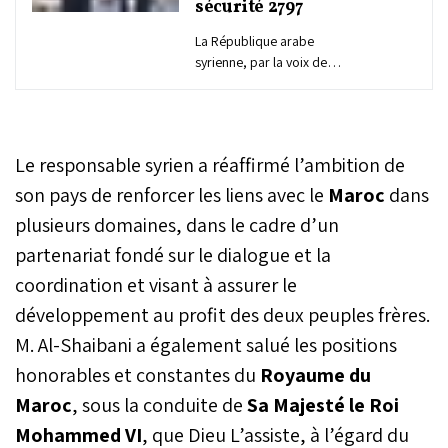
sécurité 2797
La République arabe
syrienne, par la voix de
son ministre des Affaires
étrangères et des
Expatriés, M. Asaad
Hassan Al-Shaibani, a
Le responsable syrien a réaffirmé l’ambition de
affirmé son plein respect
de l’intégrité territoriale
son pays de renforcer les liens avec le
Maroc
dans
du Royaume du Maroc et
plusieurs domaines, dans le cadre d’un
de sa souveraineté sur
partenariat fondé sur le dialogue et la
l’ensemble de son
territoire.
coordination et visant à assurer le
développement au profit des deux peuples frères.
M. Al-Shaibani a également salué les positions
honorables et constantes du
Royaume du
Maroc
, sous la conduite de
Sa Majesté le Roi
Mohammed VI
, que Dieu L’assiste, à l’égard du