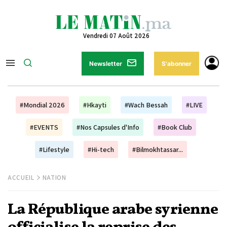
Vendredi 07 Août 2026
Newsletter
S'abonner
#Mondial 2026
#Hkayti
#Wach Bessah
#LIVE
#EVENTS
#Nos Capsules d'Info
#Book Club
#Lifestyle
#Hi-tech
#Bilmokhtassar...
ACCUEIL
NATION
La République arabe syrienne