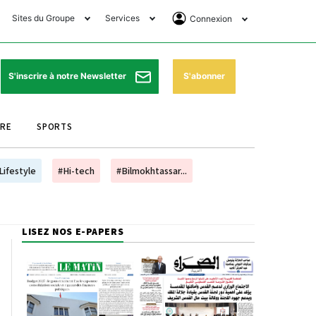
Sites du Groupe
Services
Connexion
lub Avantages
Horaires de prières
Se Connecter
e Matin Sports
Pharmacies de garde
Abonnement
S'abonner
S'inscrire à notre Newsletter
ssahraa
Météo
Archives ePaper
URE
SPORTS
e Matin Store
Programme TV
e Matin Annonces
Cinéma
Lifestyle
#Hi-tech
#Bilmokhtassar...
es Imprimeries du
Horaires de train
atin
Bourse
LISEZ NOS E-PAPERS
orocco Today Forum
ookclub