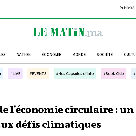
Publicité
C
L
A
LES
NATION
ÉCONOMIE
MONDE
SOCIÉTÉ
CULT
L
L
h
#LIVE
#EVENTS
#Nos Capsules d'Info
#Book Club
#
L
M
M
e l’économie circulaire : un
B
aux défis climatiques