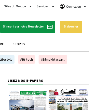
Sites du Groupe
Services
Connexion
lub Avantages
Horaires de prières
Se Connecter
e Matin Sports
Pharmacies de garde
Abonnement
S'abonner
S'inscrire à notre Newsletter
ssahraa
Météo
Archives ePaper
URE
SPORTS
e Matin Store
Programme TV
e Matin Annonces
Cinéma
Lifestyle
#Hi-tech
#Bilmokhtassar...
es Imprimeries du
Horaires de train
atin
Bourse
LISEZ NOS E-PAPERS
orocco Today Forum
ookclub