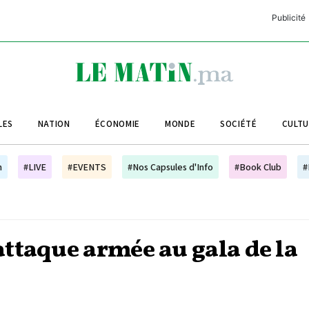
Publicité
C
L
A
LES
NATION
ÉCONOMIE
MONDE
SOCIÉTÉ
CULT
L
L
h
#LIVE
#EVENTS
#Nos Capsules d'Info
#Book Club
#
L
M
M
ttaque armée au gala de la
B