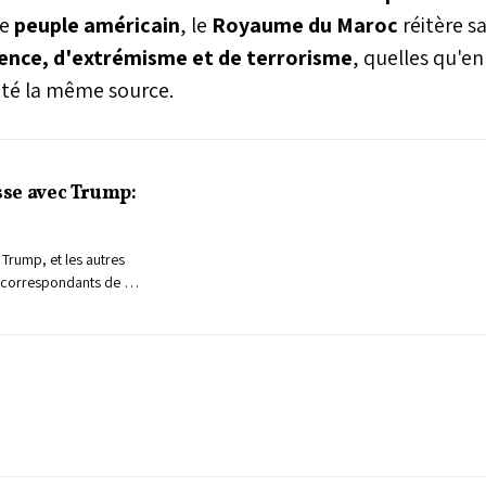
le
peuple américain
, le
Royaume du Maroc
réitère s
lence, d'extrémisme et de terrorisme
, quelles qu'en
outé la même source.
esse avec Trump:
Trump, et les autres
s correspondants de la
ont été évacués
feu. Voici ce que l'on