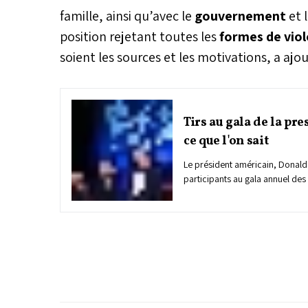
famille, ainsi qu’avec le
gouvernement
et 
position rejetant toutes les
formes de vio
soient les sources et les motivations, a aj
Tirs au gala de la pr
ce que l'on sait
Le président américain, Donald 
participants au gala annuel de
Maison Blanche à Washington, 
samedi soir après des coups de 
sait de la fusillade.