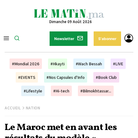
Dimanche 09 Août 2026
Newsletter
S'abonner
#Mondial 2026
#Hkayti
#Wach Bessah
#LIVE
#EVENTS
#Nos Capsules d'Info
#Book Club
#Lifestyle
#Hi-tech
#Bilmokhtassar...
ACCUEIL
NATION
Le Maroc met en avant les