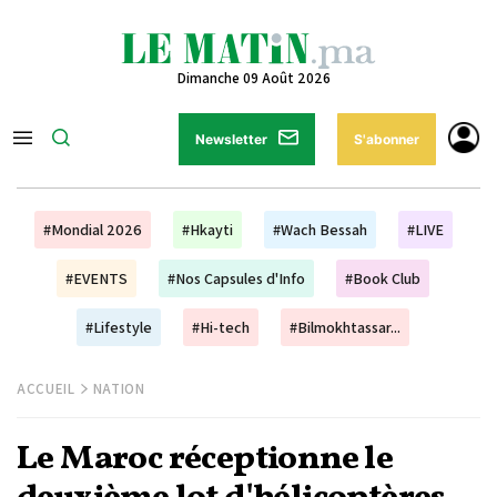
Dimanche 09 Août 2026
Newsletter
S'abonner
#Mondial 2026
#Hkayti
#Wach Bessah
#LIVE
#EVENTS
#Nos Capsules d'Info
#Book Club
#Lifestyle
#Hi-tech
#Bilmokhtassar...
ACCUEIL
NATION
Le Maroc réceptionne le