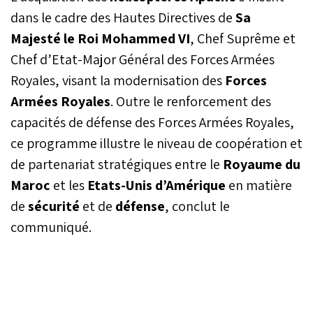
Royaume du Maroc en
dans le cadre des Hautes Directives de
Sa
faveur de la sécurité et de
Majesté le Roi Mohammed VI
, Chef Suprême et
la stabilité régionales, a
Chef d’Etat-Major Général des Forces Armées
affirmé le Secrétaire à la
guerre des États-Unis,
Royales, visant la modernisation des
Forces
Pete Hegseth, assurant
Armées Royales
. Outre le renforcement des
qu’il "n’existe pas" de
meilleur partenaire pour
capacités de défense des Forces Armées Royales,
accueillir ces manœuvres.
ce programme illustre le niveau de coopération et
de partenariat stratégiques entre le
Royaume du
Maroc
et les
Etats-Unis d’Amérique
en matière
de
sécurité
et de
défense
, conclut le
communiqué.