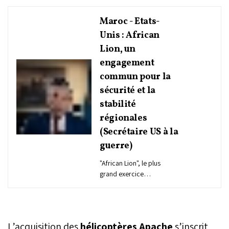
Maroc - Etats-
Unis : African
Lion, un
engagement
commun pour la
sécurité et la
stabilité
régionales
(Secrétaire US à la
guerre)
"African Lion", le plus
grand exercice
multinational interarmées
du continent africain,
réaffirme l’engagement
commun des Etats-Unis
L’acquisition des
hélicoptères Apache
s’inscrit
d’Amérique et du