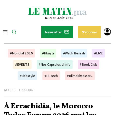
Jeudi 06 Août 2026
Newsletter
S'abonner
#Mondial 2026
#Hkayti
#Wach Bessah
#LIVE
#EVENTS
#Nos Capsules d'Info
#Book Club
#Lifestyle
#Hi-tech
#Bilmokhtassar...
ACCUEIL
NATION
À Errachidia, le Morocco