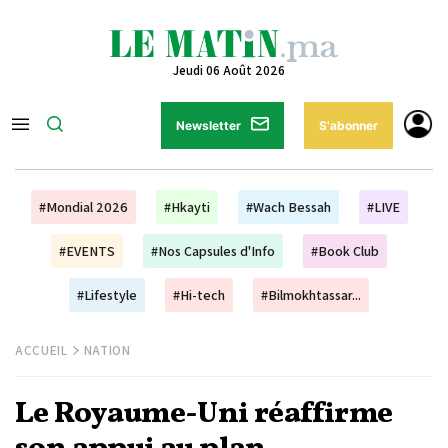
Jeudi 06 Août 2026
Newsletter
S'abonner
#Mondial 2026
#Hkayti
#Wach Bessah
#LIVE
#EVENTS
#Nos Capsules d'Info
#Book Club
#Lifestyle
#Hi-tech
#Bilmokhtassar...
ACCUEIL
NATION
Le Royaume-Uni réaffirme