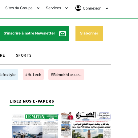
Sites du Groupe
Services
Connexion
lub Avantages
Horaires de prières
Se Connecter
e Matin Sports
Pharmacies de garde
Abonnement
S'abonner
S'inscrire à notre Newsletter
ssahraa
Météo
Archives ePaper
URE
SPORTS
e Matin Store
Programme TV
e Matin Annonces
Cinéma
Lifestyle
#Hi-tech
#Bilmokhtassar...
es Imprimeries du
Horaires de train
atin
Bourse
LISEZ NOS E-PAPERS
orocco Today Forum
ookclub