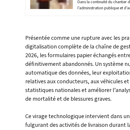
Dans la continuité du chantier
l’administration publique et d’a
transition numérique, le Ministèr
envisage de généraliser le pai
(TPE) pour le règlement des am
infractions routières. L’objectif a
Présentée comme une rupture avec les prati
simplifier les procédures, renf
et améliorer la qualité du servi
digitalisation complète de la chaîne de gest
tout en réduisant le recours au
2026, les formulaires papier échangés entre 
définitivement abandonnés. Un système nu
automatique des données, leur exploitation
relatives aux conducteurs, aux véhicules et à l
statistiques nationales et améliorer l’ana
de mortalité et de blessures graves.
Ce virage technologique intervient dans u
fulgurant des activités de livraison durant