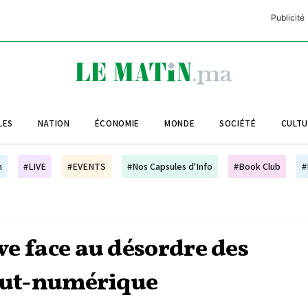
Publicité
C
L
A
LES
NATION
ÉCONOMIE
MONDE
SOCIÉTÉ
CULT
L
L
h
#LIVE
#EVENTS
#Nos Capsules d'Info
#Book Club
#
L
M
M
ive face au désordre des
B
tout-numérique