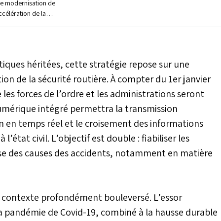
 de modernisation de
ccélération de la
e de l’Intérieur
ement électronique
endes liées aux
ffiché est triple :
ques héritées, cette stratégie repose sur une
orcer la transparence
ce rendu aux citoyens,
ion de la sécurité routière. À compter du 1er janvier
 numéraire.
les forces de l’ordre et les administrations seront
mérique intégré permettra la transmission
 en temps réel et le croisement des informations
’état civil. L’objectif est double : fiabiliser les
lyse des causes des accidents, notamment en matière
n contexte profondément bouleversé. L’essor
 la pandémie de Covid-19, combiné à la hausse durable