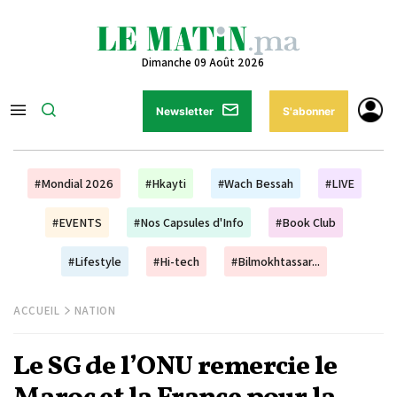
Dimanche 09 Août 2026
Newsletter
S'abonner
#Mondial 2026
#Hkayti
#Wach Bessah
#LIVE
#EVENTS
#Nos Capsules d'Info
#Book Club
#Lifestyle
#Hi-tech
#Bilmokhtassar...
ACCUEIL
NATION
Le SG de l’ONU remercie le