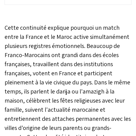
Maroc affronte la France
avec l’ambition de
rééditer l'exploit de 2022
et de décrocher son billet
Cette continuité explique pourquoi un match
pour le dernier carré de la
compétition.
entre la France et le Maroc active simultanément
plusieurs registres émotionnels. Beaucoup de
Franco-Marocains ont grandi dans des écoles
françaises, travaillent dans des institutions
françaises, votent en France et participent
pleinement à la vie civique du pays. Dans le même
temps, ils parlent le darija ou l'amazigh à la
maison, célèbrent les fêtes religieuses avec leur
famille, suivent l'actualité marocaine et
entretiennent des attaches permanentes avec les
villes d'origine de leurs parents ou grands-