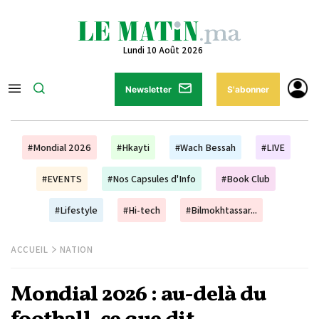
Lundi 10 Août 2026
Newsletter
S'abonner
#Mondial 2026
#Hkayti
#Wach Bessah
#LIVE
#EVENTS
#Nos Capsules d'Info
#Book Club
#Lifestyle
#Hi-tech
#Bilmokhtassar...
ACCUEIL
NATION
Mondial 2026 : au-delà du