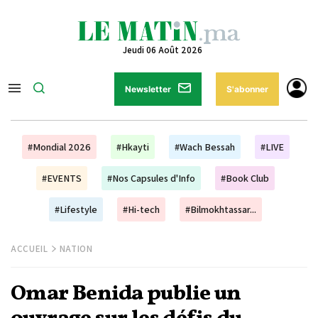
Jeudi 06 Août 2026
Newsletter
S'abonner
#Mondial 2026
#Hkayti
#Wach Bessah
#LIVE
#EVENTS
#Nos Capsules d'Info
#Book Club
#Lifestyle
#Hi-tech
#Bilmokhtassar...
ACCUEIL
NATION
Omar Benida publie un