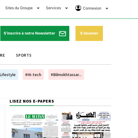
Sites du Groupe
Services
Connexion
lub Avantages
Horaires de prières
Se Connecter
e Matin Sports
Pharmacies de garde
Abonnement
S'abonner
S'inscrire à notre Newsletter
ssahraa
Météo
Archives ePaper
URE
SPORTS
e Matin Store
Programme TV
e Matin Annonces
Cinéma
Lifestyle
#Hi-tech
#Bilmokhtassar...
es Imprimeries du
Horaires de train
atin
Bourse
LISEZ NOS E-PAPERS
orocco Today Forum
ookclub