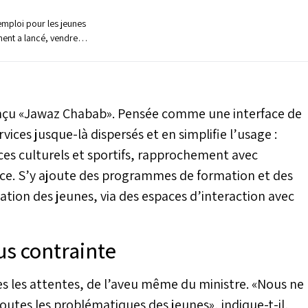
’emploi pour les jeunes
ment a lancé, vendredi
estiné à faciliter leur
 par le ministre de
etite entreprise, de
Younes Sekkouri, ce
s d’emploi confirmés,
onçu «Jawaz Chabab». Pensée comme une interface de
indre 65.000
ices jusque-là dispersés et en simplifie l’usage :
cteurs de l’économie
ces culturels et sportifs, rapprochement avec
nce. S’y ajoute des programmes de formation et des
ication des jeunes, via des espaces d’interaction avec
us contrainte
es les attentes, de l’aveu même du ministre. «Nous ne
outes les problématiques des jeunes», indique-t-il,