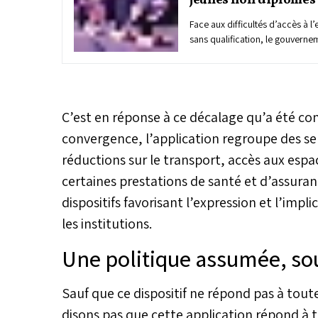
jeunes non diplômés
Face aux difficultés d’accès à l
sans qualification, le gouverne
à Rabat, le programme “IDMAJ” d
insertion professionnelle. Porté
l’Inclusion économique, de la P
l’Emploi et des Compétences, 
dispositif prévoit 30.000 poste
C’est en réponse à ce décalage qu’a été c
avec un potentiel pouvant atte
convergence, l’application regroupe des serv
opportunités dans plusieurs se
réductions sur le transport, accès aux espa
nationale.
certaines prestations de santé et d’assura
dispositifs favorisant l’expression et l’impl
les institutions.
Une politique assumée, so
Sauf que ce dispositif ne répond pas à tout
disons pas que cette application répond à t