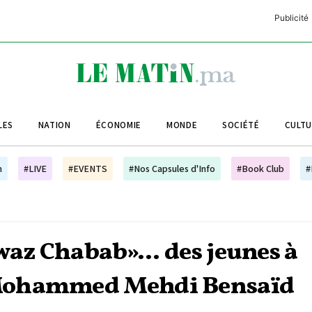
Publicité
C
L
A
LES
NATION
ÉCONOMIE
MONDE
SOCIÉTÉ
CULT
L
L
h
#LIVE
#EVENTS
#Nos Capsules d'Info
#Book Club
#
L
M
M
waz Chabab»... des jeunes à
B
 Mohammed Mehdi Bensaïd