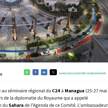
SUIVEZ-NOUS SUR NOTRE CHAÎNE WHATSAPP
05
e au séminaire régional du
C24
à
Managua
(25-27 mai
rs de la diplomatie du Royaume qui a appelé
on du
Sahara
de l’Agenda de ce Comité. L'ambassadeur