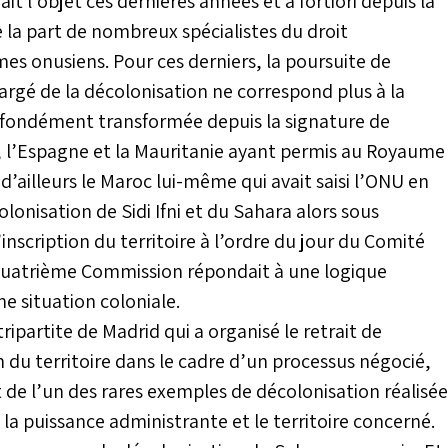
t l’objet ces dernières années et à fortiori depuis la
 la part de nombreux spécialistes du droit
es onusiens. Pour ces derniers, la poursuite de
argé de la décolonisation ne correspond plus à la
profondément transformée depuis la signature de
, l’Espagne et la Mauritanie ayant permis au Royaume
 d’ailleurs le Maroc lui-même qui avait saisi l’ONU en
onisation de Sidi Ifni et du Sahara alors sous
nscription du territoire à l’ordre du jour du Comité
a Quatrième Commission répondait à une logique
ne situation coloniale.
tripartite de Madrid qui a organisé le retrait de
n du territoire dans le cadre d’un processus négocié,
t de l’un des rares exemples de décolonisation réalisée
 la puissance administrante et le territoire concerné.