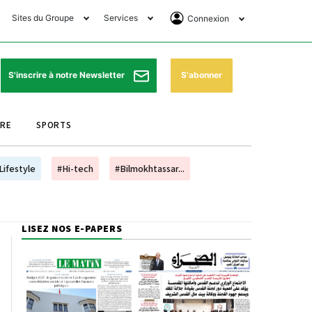
Sites du Groupe
Services
Connexion
lub Avantages
Horaires de prières
Se Connecter
e Matin Sports
Pharmacies de garde
Abonnement
S'abonner
S'inscrire à notre Newsletter
ssahraa
Météo
Archives ePaper
URE
SPORTS
e Matin Store
Programme TV
e Matin Annonces
Cinéma
Lifestyle
#Hi-tech
#Bilmokhtassar...
es Imprimeries du
Horaires de train
atin
Bourse
LISEZ NOS E-PAPERS
orocco Today Forum
ookclub