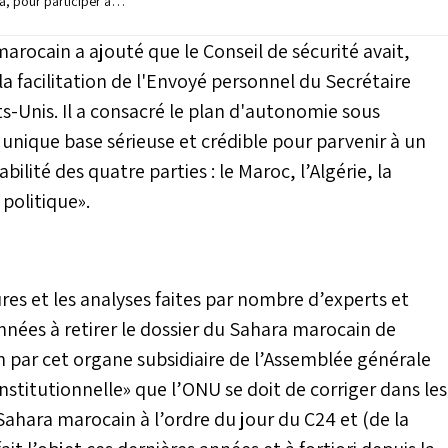
a, pour participer au
es 24 de l’ONU (C24)
du 25 au 27 mai.
rocain a ajouté que le Conseil de sécurité avait,
 la facilitation de l'Envoyé personnel du Secrétaire
ts-Unis. Il a consacré le plan d'autonomie sous
nique base sérieuse et crédible pour parvenir à un
abilité des quatre parties : le Maroc, l’Algérie, la
 politique».
ures et les analyses faites par nombre d’experts et
nnées à retirer le dossier du Sahara marocain de
 par cet organe subsidiaire de l’Assemblée générale
stitutionnelle» que l’ONU se doit de corriger dans les
Sahara marocain à l’ordre du jour du C24 et (de la