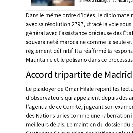
arrivée à Managua, au Nicaragu
séminaire régional du Comité d
pour les Caraïbes, qui se tient 
Dans le même ordre d’idées, le diplomate ma
avec sa résolution 2797, «tracé la voie sous
général avec l'assistance précieuse des Éta
souveraineté marocaine comme la seule et u
règlement définitif. Il a réaffirmé la respons
Mauritanie et le polisario dans ce processus
Accord tripartite de Madrid
Le plaidoyer de Omar Hilale rejoint les lect
d’observateurs qui appelaient depuis des a
l’agenda de ce Comité, jugeant son examen
des Nations unies comme une «aberration in
meilleurs délais. Le maintien du dossier du 