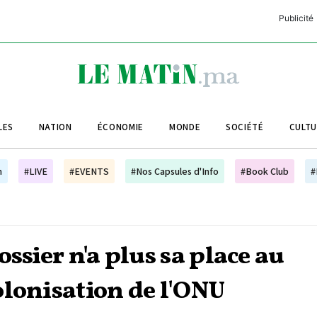
Publicité
C
L
A
LES
NATION
ÉCONOMIE
MONDE
SOCIÉTÉ
CULT
L
L
h
#LIVE
#EVENTS
#Nos Capsules d'Info
#Book Club
#
L
M
M
ssier n'a plus sa place au
B
olonisation de l'ONU