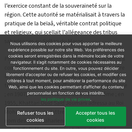
l’exercice constant de la souveraineté sur la
région. Cette autorité se matérialisait à travers la
pratique de la beïaâ, véritable contrat politique
et religieux, qui scellait l’allégeance des tribus
sahariennes au Sultan du Maroc.
Nous utilisons des cookies pour vous apporter la meilleure
expérience possible sur notre site Web. Vos préférences des
cookies seront enregistrées dans la mémoire locale de votre
Plus récemment encore, la pratique de la beïaâ a
navigateur. Il s’agit notamment de cookies nécessaires au
constitué un fondement essentiel des liens entre
fonctionnement du site. En outre, vous pouvez décider
librement d’accepter ou de refuser les cookies, et modifier ces
les Sultans et les notables du Sud. En 1904, les
critères à tout moment, pour améliorer la performance du site
tribus de Chinguetti réaffirmèrent leur allégeance
Web, ainsi que les cookies permettant d’afficher du contenu
; en 1907, le cheikh Ma alaïnaine fit de même ; en
personnalisé en fonction de vos intérêts.
les politique de vie privee
.
1955, Khattari Ould Saïd Joumani adressa au Roi
Mohammed V une lettre renouvelant la beïaâ au
Refuser tous les
Accepter tous les
nom des tribus sahariennes ; et en 1979, après le
cookies
cookies
retrait de la Mauritanie, les tribus d’Oued