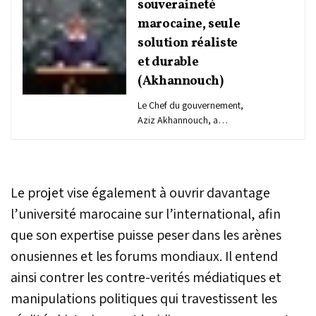
souveraineté
marocaine, seule
solution réaliste
et durable
(Akhannouch)
Le Chef du gouvernement,
Aziz Akhannouch, a
affirmé, mardi à New York,
que le plan d’autonomie
sous souveraineté
marocaine est la seule
Le projet vise également à ouvrir davantage
solution réaliste et durable
au différend régional
l’université marocaine sur l’international, afin
autour du Sahara
que son expertise puisse peser dans les arènes
marocain.
onusiennes et les forums mondiaux. Il entend
ainsi contrer les contre-verités médiatiques et
manipulations politiques qui travestissent les