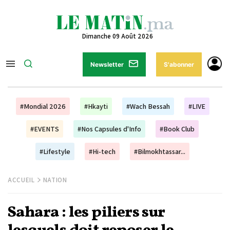
Dimanche 09 Août 2026
Newsletter
S'abonner
#Mondial 2026
#Hkayti
#Wach Bessah
#LIVE
#EVENTS
#Nos Capsules d'Info
#Book Club
#Lifestyle
#Hi-tech
#Bilmokhtassar...
ACCUEIL
NATION
Sahara : les piliers sur