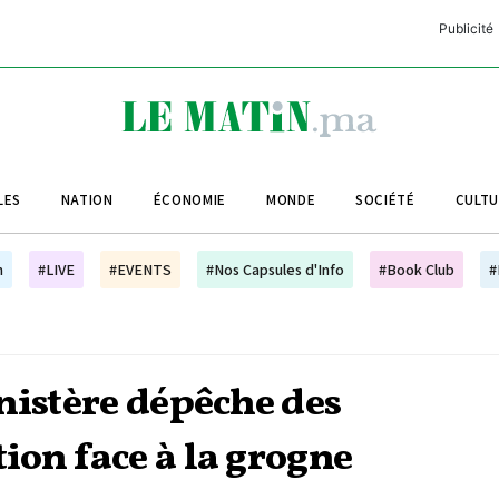
Publicité
C
L
A
LES
NATION
ÉCONOMIE
MONDE
SOCIÉTÉ
CULT
L
L
h
#LIVE
#EVENTS
#Nos Capsules d'Info
#Book Club
#
L
M
M
nistère dépêche des
B
ion face à la grogne