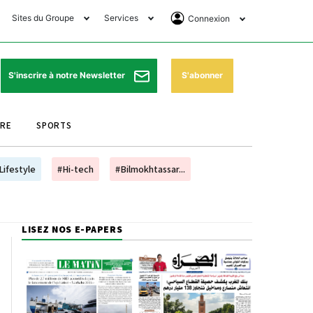
Sites du Groupe
Services
Connexion
lub Avantages
Horaires de prières
Se Connecter
e Matin Sports
Pharmacies de garde
Abonnement
S'abonner
S'inscrire à notre Newsletter
ssahraa
Météo
Archives ePaper
URE
SPORTS
e Matin Store
Programme TV
e Matin Annonces
Cinéma
Lifestyle
#Hi-tech
#Bilmokhtassar...
es Imprimeries du
Horaires de train
atin
Bourse
LISEZ NOS E-PAPERS
orocco Today Forum
ookclub