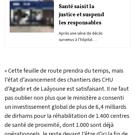
Santé saisit la
justice et suspend
les responsables
Après une série de décès
survenus à l’hôpital
Hassan II d’Agadir, le
ministère de la Santé et de
la Protection sociale a
annoncé avoir saisi la
« Cette feuille de route prendra du temps, mais
justice et suspendu
plusieurs responsables.
l’état d’avancement des chantiers des CHU
Cette décision fait suite à
d’Agadir et de Laâyoune est satisfaisant. Il ne faut
l’enquête interne menée
pas oublier non plus que le ministère a consenti
par l’Inspection générale
du ministère sur les
un investissement global de plus de 6,4 milliards
dysfonctionnements
de dirhams pour la réhabilitation de 1.400 centres
relevés au sein de
l’établissement.
de santé de proximité, dont 1.000 sont déjà
opérationnels, le reste devant l’être d’ici la fin de