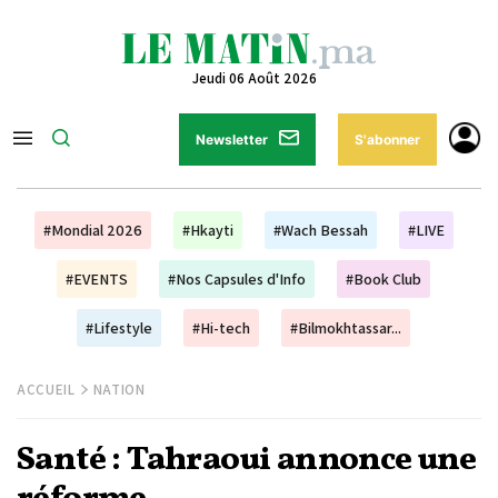
Jeudi 06 Août 2026
Newsletter
S'abonner
#Mondial 2026
#Hkayti
#Wach Bessah
#LIVE
#EVENTS
#Nos Capsules d'Info
#Book Club
#Lifestyle
#Hi-tech
#Bilmokhtassar...
ACCUEIL
NATION
Santé : Tahraoui annonce une