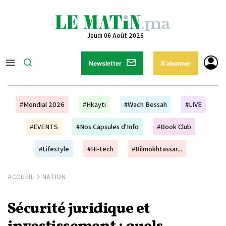
Jeudi 06 Août 2026
Newsletter
S'abonner
#Mondial 2026
#Hkayti
#Wach Bessah
#LIVE
#EVENTS
#Nos Capsules d'Info
#Book Club
#Lifestyle
#Hi-tech
#Bilmokhtassar...
ACCUEIL
NATION
Sécurité juridique et