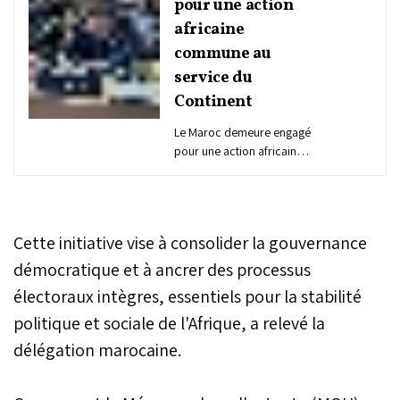
pour une action
africaine
commune au
service du
Continent
Le Maroc demeure engagé
pour une action africaine
commune au service des
causes nobles de l’Afrique
et des intérêts vitaux de
ses citoyens. Le Sommet
Cette initiative vise à consolider la gouvernance
de l’Union africaine (UA)
de février 2025 s’est
démocratique et à ancrer des processus
penché sur plusieurs
électoraux intègres, essentiels pour la stabilité
questions, relatives
politique et sociale de l'Afrique, a relevé la
notamment à la paix et la
sécurité, l’intégration
délégation marocaine.
continentale, la sécurité
sanitaire et les
changements climatiques,