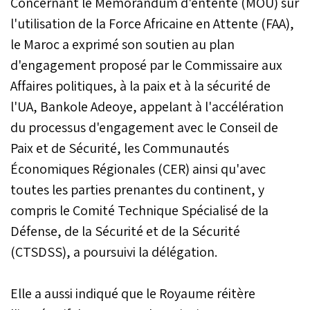
Concernant le Mémorandum d'entente (MOU) sur
en plus du renouvèlement
l'utilisation de la Force Africaine en Attente (FAA),
du leadership de la
Commission de l’Union
le Maroc a exprimé son soutien au plan
africaine.
d'engagement proposé par le Commissaire aux
Affaires politiques, à la paix et à la sécurité de
l'UA, Bankole Adeoye, appelant à l'accélération
du processus d'engagement avec le Conseil de
Paix et de Sécurité, les Communautés
Économiques Régionales (CER) ainsi qu'avec
toutes les parties prenantes du continent, y
compris le Comité Technique Spécialisé de la
Défense, de la Sécurité et de la Sécurité
(CTSDSS), a poursuivi la délégation.
Elle a aussi indiqué que le Royaume réitère