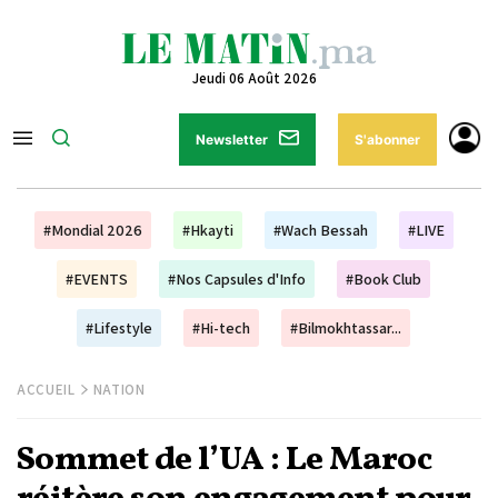
Jeudi 06 Août 2026
Newsletter
S'abonner
#Mondial 2026
#Hkayti
#Wach Bessah
#LIVE
#EVENTS
#Nos Capsules d'Info
#Book Club
#Lifestyle
#Hi-tech
#Bilmokhtassar...
ACCUEIL
NATION
Sommet de l’UA : Le Maroc