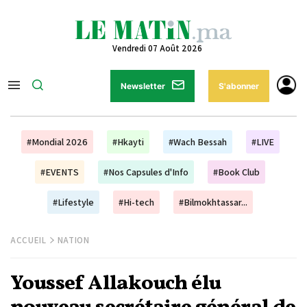
Vendredi 07 Août 2026
Newsletter
S'abonner
#Mondial 2026
#Hkayti
#Wach Bessah
#LIVE
#EVENTS
#Nos Capsules d'Info
#Book Club
#Lifestyle
#Hi-tech
#Bilmokhtassar...
ACCUEIL
NATION
Youssef Allakouch élu