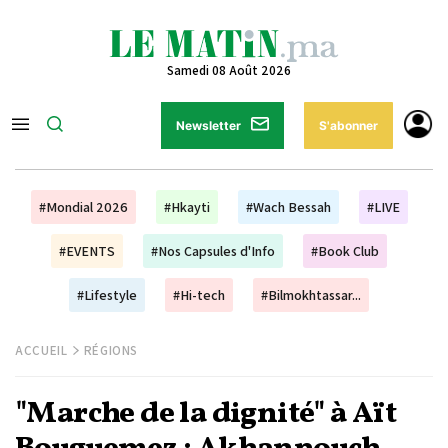
Samedi 08 Août 2026
Newsletter
S'abonner
#Mondial 2026
#Hkayti
#Wach Bessah
#LIVE
#EVENTS
#Nos Capsules d'Info
#Book Club
#Lifestyle
#Hi-tech
#Bilmokhtassar...
ACCUEIL
RÉGIONS
"Marche de la dignité" à Aït