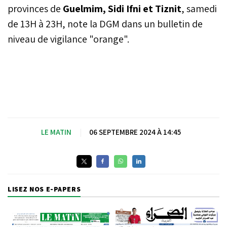
certaines provinces du
provinces de
Guelmim, Sidi Ifni et Tiznit
, samedi
Royaume.
de 13H à 23H, note la DGM dans un bulletin de
niveau de vigilance "orange".
LE MATIN
|
06 SEPTEMBRE 2024 À 14:45
LISEZ NOS E-PAPERS