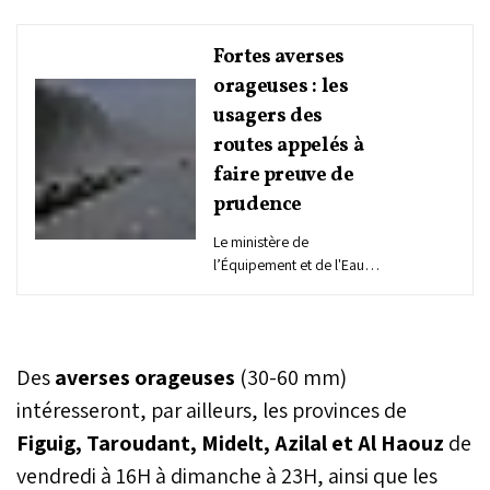
Fortes averses
orageuses : les
usagers des
routes appelés à
faire preuve de
prudence
Le ministère de
l’Équipement et de l'Eau a
appelé les usagers des
routes et autoroutes à
faire preuve de prudence
et de vigilance, en
Des
averses orageuses
(30-60 mm)
prévision de très fortes
averses orageuses avec
intéresseront, par ailleurs, les provinces de
de la grêle et des rafales
Figuig, Taroudant, Midelt, Azilal et Al Haouz
de
de vent attendues à partir
vendredi à 16H à dimanche à 23H, ainsi que les
de ce vendredi dans