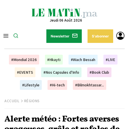
Jeudi 06 Août 2026
Newsletter
S'abonner
#Mondial 2026
#Hkayti
#Wach Bessah
#LIVE
#EVENTS
#Nos Capsules d'Info
#Book Club
#Lifestyle
#Hi-tech
#Bilmokhtassar...
ACCUEIL
RÉGIONS
Alerte météo : Fortes averses