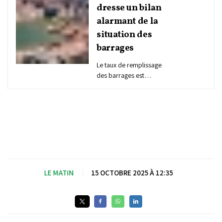
dresse un bilan
alarmant de la
situation des
barrages
Le taux de remplissage
des barrages est
actuellement de 32%,
contre 40% en mai
dernier, a affirmé, mardi,
le ministre de
l'Équipement et de l’Eau,
Nizar Baraka, lors de la
séance des questions
orales à la Chambre des
conseillers.
LE MATIN
|
15 OCTOBRE 2025 À 12:35