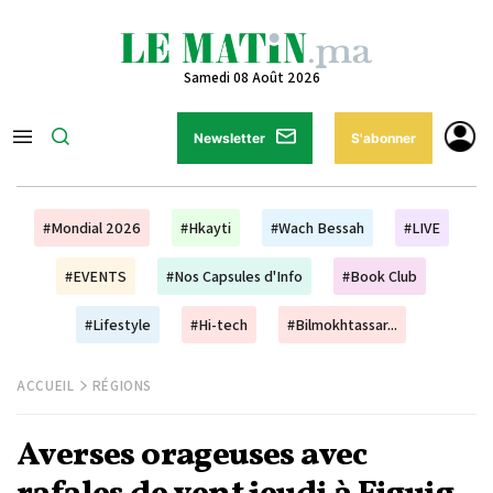
Samedi 08 Août 2026
Newsletter
S'abonner
#Mondial 2026
#Hkayti
#Wach Bessah
#LIVE
#EVENTS
#Nos Capsules d'Info
#Book Club
#Lifestyle
#Hi-tech
#Bilmokhtassar...
ACCUEIL
RÉGIONS
Averses orageuses avec