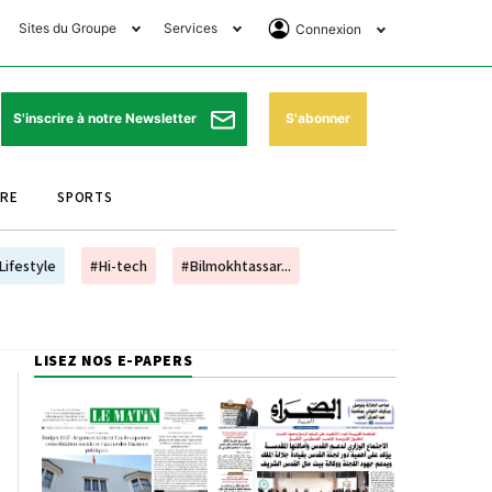
Sites du Groupe
Services
Connexion
lub Avantages
Horaires de prières
Se Connecter
e Matin Sports
Pharmacies de garde
Abonnement
S'abonner
S'inscrire à notre Newsletter
ssahraa
Météo
Archives ePaper
URE
SPORTS
e Matin Store
Programme TV
e Matin Annonces
Cinéma
Lifestyle
#Hi-tech
#Bilmokhtassar...
es Imprimeries du
Horaires de train
atin
Bourse
LISEZ NOS E-PAPERS
orocco Today Forum
ookclub