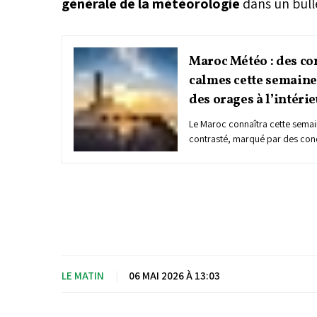
générale de la météorologie
dans un bulle
Maroc Météo : des co
calmes cette semaine 
des orages à l’intéri
Le Maroc connaîtra cette sema
contrasté, marqué par des cond
les côtes, tandis que des orage
continueront de concerner les re
l’est, dans un contexte de trans
LE MATIN
|
06 MAI 2026 À 13:03