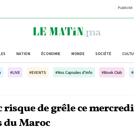
Publicité
C
L
A
LES
NATION
ÉCONOMIE
MONDE
SOCIÉTÉ
CULT
L
L
h
#LIVE
#EVENTS
#Nos Capsules d'Info
#Book Club
#
L
M
M
 risque de grêle ce mercredi
B
s du Maroc