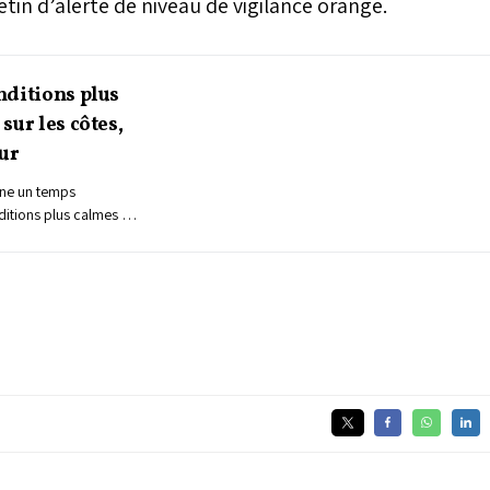
tin d’alerte de niveau de vigilance orange.
nditions plus
sur les côtes,
eur
ine un temps
itions plus calmes sur
s localisés
liefs et les régions de
ition saisonnière.