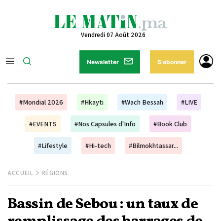
Vendredi 07 Août 2026
Newsletter
S'abonner
#Mondial 2026
#Hkayti
#Wach Bessah
#LIVE
#EVENTS
#Nos Capsules d'Info
#Book Club
#Lifestyle
#Hi-tech
#Bilmokhtassar...
ACCUEIL
RÉGIONS
Bassin de Sebou : un taux de