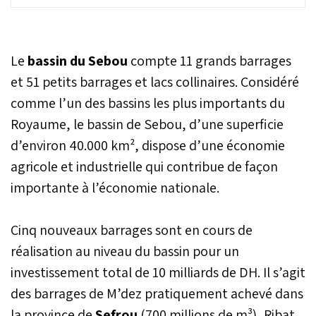
658 millions de DH ont été
réalisés dans le cadre des
efforts visant la protection
des ressources en eau de
Le
bassin du Sebou
compte 11 grands barrages
la pollution au niveau de la
zone d’action du bassin
et 51 petits barrages et lacs collinaires. Considéré
hydraulique de Sebou,
comme l’un des bassins les plus importants du
connu pour son activité
Royaume, le bassin de Sebou, d’une superficie
oléicole intense.
d’environ 40.000 km², dispose d’une économie
agricole et industrielle qui contribue de façon
importante à l’économie nationale.
Cinq nouveaux barrages sont en cours de
réalisation au niveau du bassin pour un
investissement total de 10 milliards de DH. Il s’agit
des barrages de M’dez pratiquement achevé dans
la province de
Sefrou
(700 millions de m³), Ribat