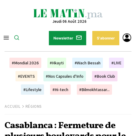
Jeudi 06 Août 2026
Newsletter
S'abonner
#Mondial 2026
#Hkayti
#Wach Bessah
#LIVE
#EVENTS
#Nos Capsules d'Info
#Book Club
#Lifestyle
#Hi-tech
#Bilmokhtassar...
ACCUEIL
RÉGIONS
Casablanca : Fermeture de