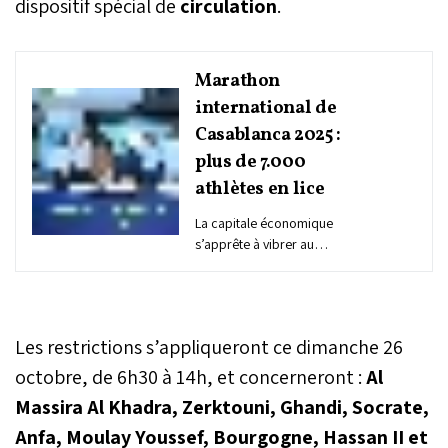
dispositif spécial de
circulation
.
Marathon
international de
Casablanca 2025 :
plus de 7.000
athlètes en lice
La capitale économique
s’apprête à vibrer au
rythme du marathon.
L’Association des
coureurs du Grand
Casablanca (ACGC) a
Les restrictions s’appliqueront ce dimanche 26
dévoilé, mercredi, le
dispositif de la 16e édition
octobre, de 6h30 à 14h, et concerneront :
Al
du Marathon international
Massira Al Khadra, Zerktouni, Ghandi, Socrate,
de Casablanca, prévu
Anfa, Moulay Youssef, Bourgogne, Hassan II et
pour le 26 octobre