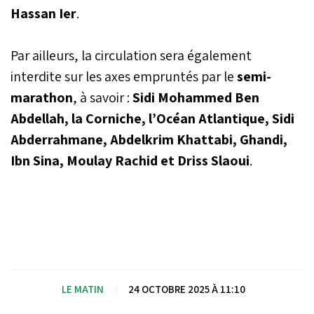
prochain. Portée par
Hassan Ier
.
l'ambition de positionner
la métropole parmi les
capitales mondiales du
Par ailleurs, la circulation sera également
running, cette édition
interdite sur les axes empruntés par le
semi-
s’annonce exceptionnelle
avec plus de 7.000
marathon
, à savoir :
Sidi Mohammed Ben
athlètes en lice.
Abdellah, la Corniche, l’Océan Atlantique, Sidi
Abderrahmane, Abdelkrim Khattabi, Ghandi,
Ibn Sina, Moulay Rachid et Driss Slaoui
.
LE MATIN
|
24 OCTOBRE 2025 À 11:10