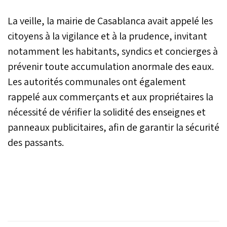
épisode d’intempéries
touche plusieurs régions
La veille, la mairie de Casablanca avait appelé les
du Royaume. À
Casablanca, métropole
citoyens à la vigilance et à la prudence, invitant
économique du pays,
notamment les habitants, syndics et concierges à
l’intensité des
prévenir toute accumulation anormale des eaux.
précipitations et des
rafales marque un
Les autorités communales ont également
phénomène rare, que la
rappelé aux commerçants et aux propriétaires la
ville n’avait plus connu
depuis de nombreuses
nécessité de vérifier la solidité des enseignes et
années.
panneaux publicitaires, afin de garantir la sécurité
des passants.