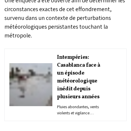
Une enquête a été ouverte afin de déterminer les
circonstances exactes de cet effondrement,
survenu dans un contexte de perturbations
météorologiques persistantes touchant la
métropole.
Intempéries:
Casablanca face à
un épisode
météorologique
inédit depuis
plusieurs années
Pluies abondantes, vents
violents et vigilance
météorologique
renforcée: un vaste