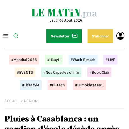
Jeudi 06 Août 2026
Newsletter
S'abonner
#Mondial 2026
#Hkayti
#Wach Bessah
#LIVE
#EVENTS
#Nos Capsules d'Info
#Book Club
#Lifestyle
#Hi-tech
#Bilmokhtassar...
ACCUEIL
RÉGIONS
Pluies à Casablanca : un