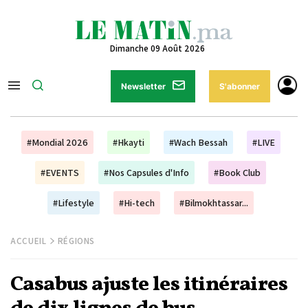
Dimanche 09 Août 2026
Newsletter
S'abonner
#Mondial 2026
#Hkayti
#Wach Bessah
#LIVE
#EVENTS
#Nos Capsules d'Info
#Book Club
#Lifestyle
#Hi-tech
#Bilmokhtassar...
ACCUEIL
RÉGIONS
Casabus ajuste les itinéraires