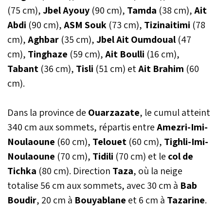
(75 cm),
Jbel Ayouy
(90 cm),
Tamda
(38 cm),
Ait
Abdi
(90 cm),
ASM Souk
(73 cm),
Tizinaitimi
(78
cm),
Aghbar
(35 cm),
Jbel Ait Oumdoual
(47
cm),
Tinghaze
(59 cm),
Ait Boulli
(16 cm),
Tabant
(36 cm),
Tisli
(51 cm) et
Ait Brahim
(60
cm).
Dans la province de
Ouarzazate
, le cumul atteint
340 cm aux sommets, répartis entre
Amezri-Imi-
Noulaoune
(60 cm),
Telouet
(60 cm),
Tighli-Imi-
Noulaoune
(70 cm),
Tidili
(70 cm) et le
col de
Tichka
(80 cm). Direction
Taza
, où la neige
totalise 56 cm aux sommets, avec 30 cm à
Bab
Boudir
, 20 cm à
Bouyablane
et 6 cm à
Tazarine
.