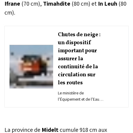
Ifrane
(70 cm),
Timahdite
(80 cm) et
In Leuh
(80
cm).
Chutes de neige :
un dispositif
important pour
assurer la
continuité de la
circulation sur
les routes
Le ministère de
l’Équipement et de l’Eau a
déployé un important
dispositif opérationnel
visant à assurer la
continuité de la circulation
La province de
Midelt
cumule 918 cm aux
sur le réseau routier