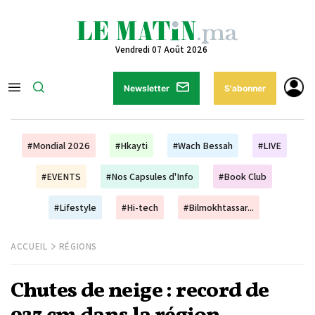
Vendredi 07 Août 2026
Newsletter
S'abonner
#Mondial 2026
#Hkayti
#Wach Bessah
#LIVE
#EVENTS
#Nos Capsules d'Info
#Book Club
#Lifestyle
#Hi-tech
#Bilmokhtassar...
ACCUEIL
RÉGIONS
Chutes de neige : record de