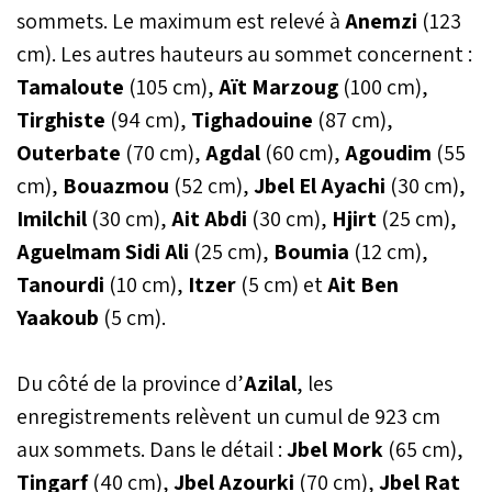
national et à garantir la
sommets. Le maximum est relevé à
Anemzi
(123
sécurité des usagers, suite
cm). Les autres hauteurs au sommet concernent :
aux importantes chutes de
Tamaloute
(105 cm),
neige enregistrées dans
Aït Marzoug
(100 cm),
plusieurs provinces du
Tirghiste
(94 cm),
Tighadouine
(87 cm),
Haut et du Moyen Atlas,
Outerbate
(70 cm),
Agdal
(60 cm),
Agoudim
(55
des hauts plateaux de
l’Oriental et du Rif, ainsi
cm),
Bouazmou
(52 cm),
Jbel El Ayachi
(30 cm),
qu’aux fortes pluies
Imilchil
(30 cm),
Ait Abdi
(30 cm),
Hjirt
(25 cm),
orageuses ayant affecté
de nombreuses régions
Aguelmam Sidi Ali
(25 cm),
Boumia
(12 cm),
du Royaume depuis la nuit
Tanourdi
(10 cm),
Itzer
(5 cm) et
Ait Ben
du lundi 15 décembre
Yaakoub
(5 cm).
2025.
Du côté de la province d’
Azilal
, les
enregistrements relèvent un cumul de 923 cm
aux sommets. Dans le détail :
Jbel Mork
(65 cm),
Tingarf
(40 cm),
Jbel Azourki
(70 cm),
Jbel Rat